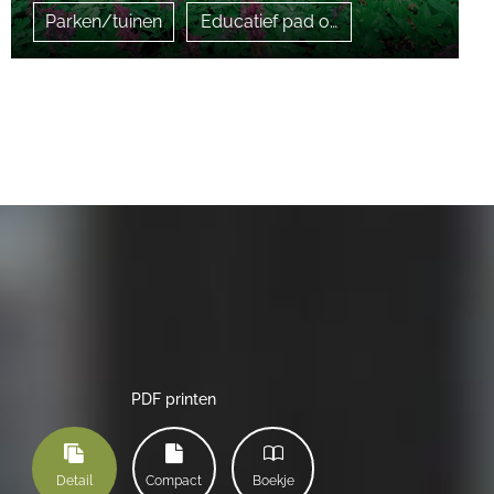
Parken/tuinen
Educatief pad over natuur
PDF printen
Detail
Compact
Boekje