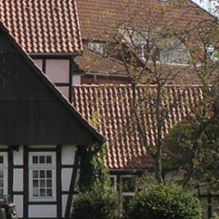
in 1 lit. a
ntoereikend
dat uw
leinden,
geen van de
 beschreven