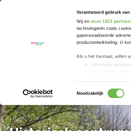
U bent hier:
Grenzgängerroute Teuto-Ems
Verantwoord gebruik van
Wij en
onze 1022 partner
technologieën zoals cookie
gepersonaliseerde adverten
productontwikkeling. U ku
Als u het toestaat, willen 
Informatie verzamel
Uw apparaat identif
Lees meer over hoe uw per
detailgedeelte
in. U kunt 
Toestemmingsselectie
Noodzakelijk
We gebruiken cookies om c
bieden en om ons website
Kennisgeving van de ver
YouTube worden verzam
„Statistieken“ of „Marketin