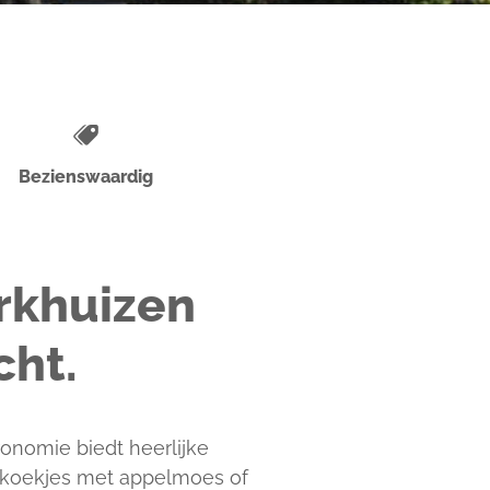
Bezienswaardig
rkhuizen
cht.
ronomie biedt heerlijke
nkoekjes met appelmoes of