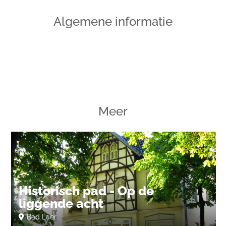
Algemene informatie
Meer
Historisch pad - Op de
liggende acht
Bad Laer