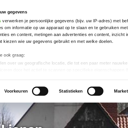
Poi
Historisch centrum Lienen
 uw gegevens
s
verwerken je persoonlijke gegevens (bijv. uw IP-adres) met be
s om informatie op uw apparaat op te slaan en te gebruiken met
ties en content, metingen aan advertenties en content, inzicht i
nt kiezen wie uw gegevens gebruikt en met welke doelen.
we ook graag:
en over uw geografische locatie, die tot een paar meter nauwkeu
iceren door het actief te scannen op specifieke eigenschappen (f
soonlijke gegevens worden verwerkt en stel uw voorkeuren in h
uw toestemming op elk moment wijzigen of intrekken in de Cooki
Voorkeuren
Statistieken
Market
ontent en advertenties te personaliseren, om functies voor soci
verkeer te analyseren.
Dank u voor uw steun aan ons werk!
werking van uw gegevens die op deze website in de VS doo
eld:
Door te klikken op "Accepteer graag alle" of door „Voorkeur
g“ aan te vinken en te klikken op "Selectie handmatig instellen", 