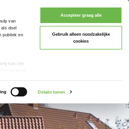
Accepteer graag alle
hulp van
Zoeken
Boeken
Menu
 als doel
Gebruik alleen noodzakelijke
n publiek en
cookies
rig kan zijn
ingerprinting)
et
everklaring.
ing
Details tonen
al media te
r Google en
en“,
stemt u er