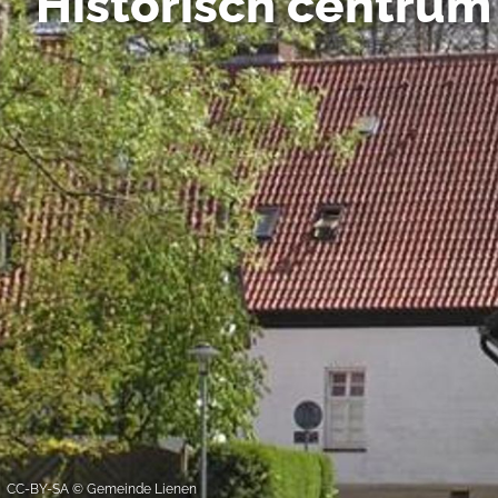
Historisch centrum
ook mee in dat uw gegevens
DSGVO. De VS zijn door he
niveau van gegevensbesche
gegevens door de Amerikaa
mogelijk ook zonder enig r
keuzevakken (voorkeuren, 
overdracht niet plaatsvind
We geven u hier graag mee
CC-BY-SA © Gemeinde Lienen