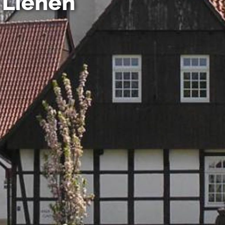
 Lienen
 in de VS worden verwerkt in overeenstemming met Art. 49 (1) z
t Europees Hof van Justitie beoordeeld als een land met een o
rming volgens EU-normen. In het bijzonder bestaat het risico 
nse autoriteiten worden verwerkt voor controle- en toezichtdoe
echtsmiddel. Indien u op "Selectie handmatig instellen" klikt en 
statistieken of marketing) hebt geselecteerd, zal de hierboven
en. Voor meer informatie, zie onze privacyverklaring.
r gedetailleerde informatie:
Privacybeleid
|
Impressum