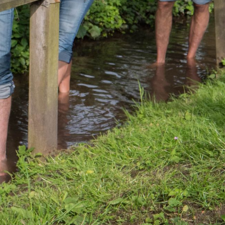
in 1 lit. a
ntoereikend
dat uw
leinden,
geen van de
 beschreven