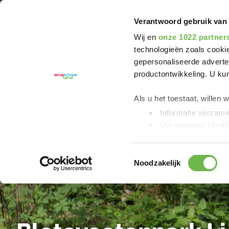
U bent hier:
Grenzgängerroute Teuto-Ems
Verantwoord gebruik van
Wij en
onze 1022 partner
technologieën zoals cookie
gepersonaliseerde adverten
productontwikkeling. U ku
Als u het toestaat, willen 
Informatie verzamel
Uw apparaat identif
Lees meer over hoe uw per
detailgedeelte
in. U kunt 
Toestemmingsselectie
Noodzakelijk
We gebruiken cookies om c
bieden en om ons website
Kennisgeving van de ver
YouTube worden verzam
„Statistieken“ of „Marketin