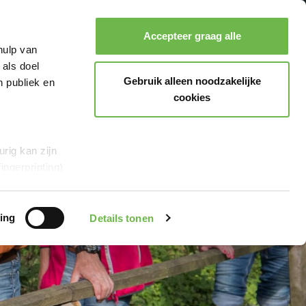
Accepteer graag alle
hulp van
Zoeken
Boeken
Menu
 als doel
Gebruik alleen noodzakelijke
n publiek en
cookies
rig kan zijn
ingerprinting)
et
everklaring.
ing
Details tonen
al media te
r Google en
en“,
stemt u er