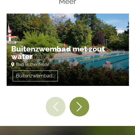
Meer
Buitenzwembad met zout
water
Bad Rothenfelde
Buitenzwembaden