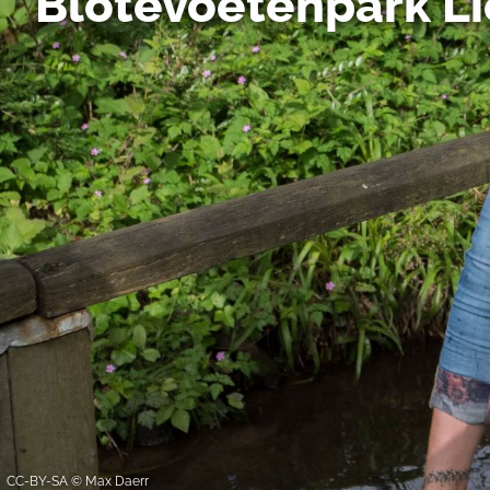
Blotevoetenpark L
ook mee in dat uw gegevens
DSGVO. De VS zijn door he
niveau van gegevensbesche
gegevens door de Amerikaa
mogelijk ook zonder enig r
keuzevakken (voorkeuren, 
overdracht niet plaatsvind
We geven u hier graag mee
CC-BY-SA © Max Daerr