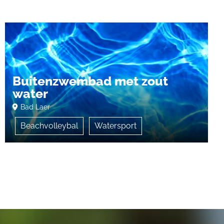
Buitenzwembad met zout
water
Bad Laer
Beachvolleybal
Watersport