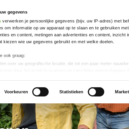
Poi
Blotevoetenpark Lienen
 uw gegevens
s
verwerken je persoonlijke gegevens (bijv. uw IP-adres) met be
s om informatie op uw apparaat op te slaan en te gebruiken met
ties en content, metingen aan advertenties en content, inzicht i
nt kiezen wie uw gegevens gebruikt en met welke doelen.
we ook graag:
en over uw geografische locatie, die tot een paar meter nauwkeu
iceren door het actief te scannen op specifieke eigenschappen (f
soonlijke gegevens worden verwerkt en stel uw voorkeuren in h
uw toestemming op elk moment wijzigen of intrekken in de Cooki
Voorkeuren
Statistieken
Market
ontent en advertenties te personaliseren, om functies voor soci
verkeer te analyseren.
Dank u voor uw steun aan ons werk!
werking van uw gegevens die op deze website in de VS doo
eld:
Door te klikken op "Accepteer graag alle" of door „Voorkeur
g“ aan te vinken en te klikken op "Selectie handmatig instellen", 