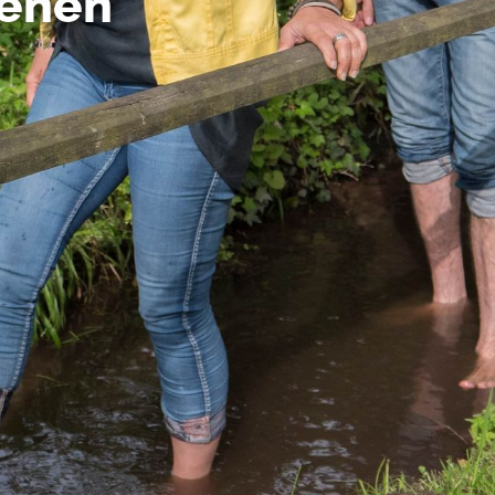
ienen
 in de VS worden verwerkt in overeenstemming met Art. 49 (1) z
t Europees Hof van Justitie beoordeeld als een land met een o
rming volgens EU-normen. In het bijzonder bestaat het risico 
nse autoriteiten worden verwerkt voor controle- en toezichtdoe
echtsmiddel. Indien u op "Selectie handmatig instellen" klikt en 
statistieken of marketing) hebt geselecteerd, zal de hierboven
en. Voor meer informatie, zie onze privacyverklaring.
r gedetailleerde informatie:
Privacybeleid
|
Impressum