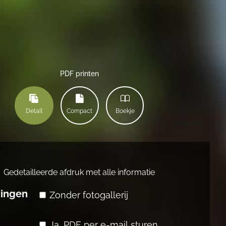
PDF printen
Detail
Compact
Boekje
Gedetailleerde afdruk met alle informatie
dingen
Zonder fotogallerij
Ja, PDF per e-mail sturen