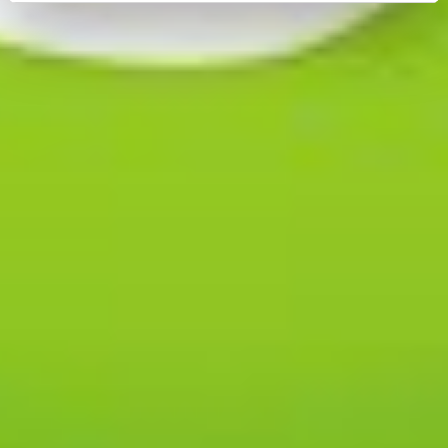
op "Selectie handmatig instellen", stemt u er ook mee in
dat uw gegevens in de VS worden verwerkt in
overeenstemming met Art. 49 (1) zin 1 lit. a DSGVO. De
VS zijn door het Europees Hof van Justitie beoordeeld
als een land met een ontoereikend niveau van
gegevensbescherming volgens EU-normen. In het
bijzonder bestaat het risico dat uw gegevens door de
Amerikaanse autoriteiten worden verwerkt voor controle-
en toezichtdoeleinden, mogelijk ook zonder enig
rechtsmiddel. Indien u op "Selectie handmatig instellen"
klikt en geen van de keuzevakken (voorkeuren,
statistieken of marketing) hebt geselecteerd, zal de
hierboven beschreven overdracht niet plaatsvinden. Voor
meer informatie, zie onze privacyverklaring.
We geven u hier graag meer gedetailleerde informatie:
Privacybeleid
|
Impressum