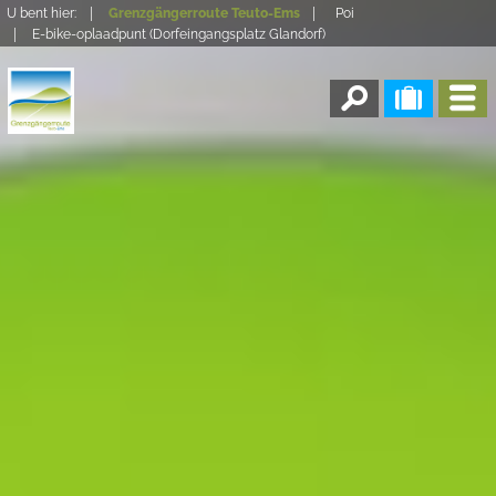
U bent hier:
Grenzgängerroute Teuto-Ems
Poi
E-bike-oplaadpunt (Dorfeingangsplatz Glandorf)