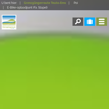
U bent hier:
Grenzgängerroute Teuto-Ems
Poi
E-Bike-oplaadpunt (Fa. Stapel)