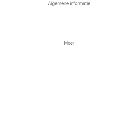
Algemene informatie
Meer
E-bike-oplaadpunt
Warendorf
Oplaadpunt e-bike