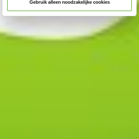
Gebruik alleen noodzakelijke cookies
"Accepteer graag alle" of door „Voorkeuren“,
„Statistieken“ of „Marketing“ aan te vinken en te klikken
op "Selectie handmatig instellen", stemt u er ook mee in
dat uw gegevens in de VS worden verwerkt in
overeenstemming met Art. 49 (1) zin 1 lit. a DSGVO. De
VS zijn door het Europees Hof van Justitie beoordeeld
als een land met een ontoereikend niveau van
gegevensbescherming volgens EU-normen. In het
bijzonder bestaat het risico dat uw gegevens door de
Amerikaanse autoriteiten worden verwerkt voor controle-
en toezichtdoeleinden, mogelijk ook zonder enig
rechtsmiddel. Indien u op "Selectie handmatig instellen"
klikt en geen van de keuzevakken (voorkeuren,
statistieken of marketing) hebt geselecteerd, zal de
hierboven beschreven overdracht niet plaatsvinden. Voor
meer informatie, zie onze privacyverklaring.
We geven u hier graag meer gedetailleerde informatie:
Privacybeleid
|
Impressum