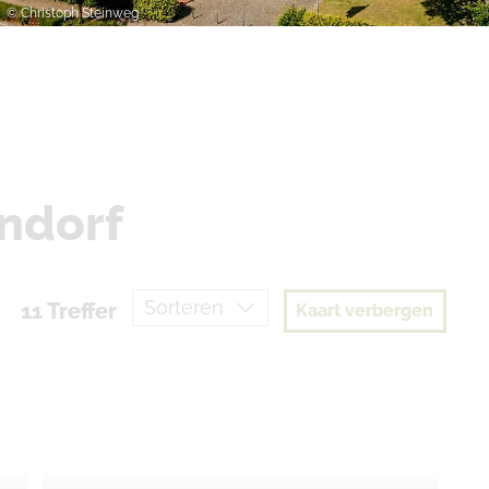
© Christoph Steinweg
andorf
11 Treffer
Kaart verbergen