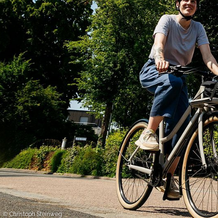
ook mee in dat uw gegevens
DSGVO. De VS zijn door he
niveau van gegevensbesche
gegevens door de Amerikaa
mogelijk ook zonder enig r
keuzevakken (voorkeuren, 
overdracht niet plaatsvind
We geven u hier graag mee
© Christoph Steinweg