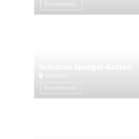
Boerderijwinkel
Schulzes Spargel-Kotten
Glandorf
Boerderijwinkel