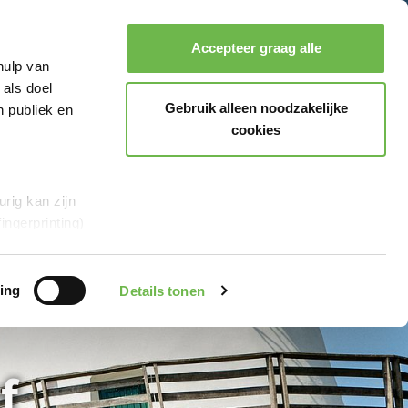
gerroute
Glandorf
Accepteer graag alle
hulp van
Zoeken
Boeken
Menu
 als doel
Gebruik alleen noodzakelijke
n publiek en
cookies
rig kan zijn
ingerprinting)
et
everklaring.
ing
Details tonen
al media te
r Google en
f
en“,
stemt u er