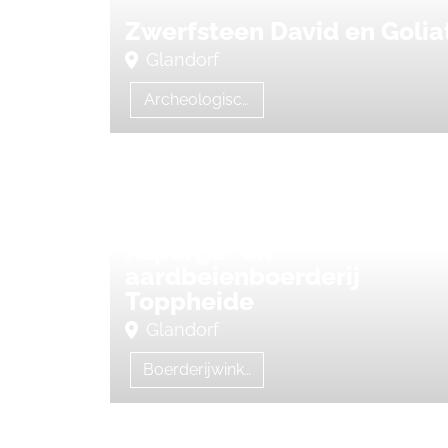
Zwerfsteen David en Golia
Glandorf
Archeologische vindplaatsen
Asperge- en
aardbeienboerderij
Toppheide
Glandorf
Boerderijwinkel