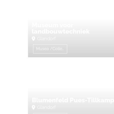
Museum voor
landbouwtechniek
Glandorf
Musea /Collecties
Blumenfeld Pues-Tillkam
Glandorf