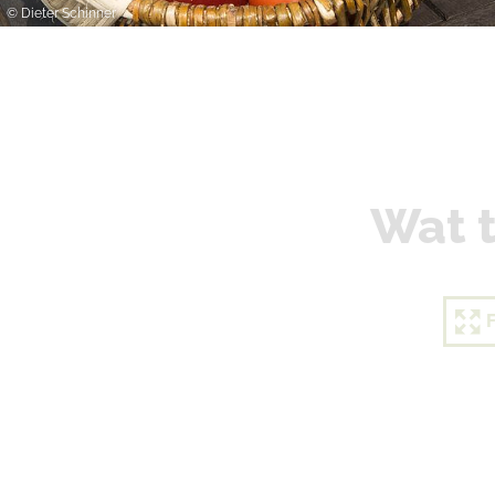
© Christoph Steinweg
Wat t