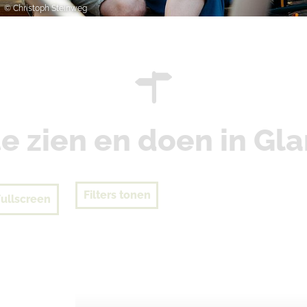
© Dieter Schinner
e zien en doen in Gl
Filters tonen
Fullscreen