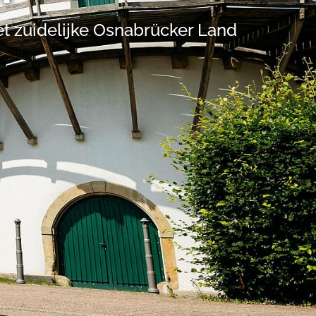
in 1 lit. a
et zuidelijke Osnabrücker Land
ntoereikend
dat uw
leinden,
geen van de
 beschreven