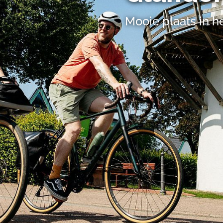
 in de VS worden verwerkt in overeenstemming met Art. 49 (1) z
Mooie plaats in h
t Europees Hof van Justitie beoordeeld als een land met een o
rming volgens EU-normen. In het bijzonder bestaat het risico 
nse autoriteiten worden verwerkt voor controle- en toezichtdoe
echtsmiddel. Indien u op "Selectie handmatig instellen" klikt en 
statistieken of marketing) hebt geselecteerd, zal de hierboven
en. Voor meer informatie, zie onze privacyverklaring.
r gedetailleerde informatie:
Privacybeleid
|
Impressum