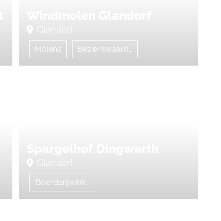
t
Windmolen Glandorf
Glandorf
Molens
Bezienswaardig
Spargelhof Dingwerth
Glandorf
Boerderijwinkel