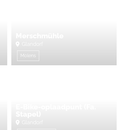
Merschmühle
Glandorf
Molens
E-Bike-oplaadpunt (Fa.
p
Stapel)
Glandorf