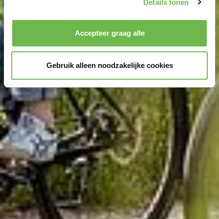
Details tonen
en om ons websiteverkeer te analyseren.
Dank u voor
uw steun aan ons werk!
Kennisgeving van de verwerking van uw gegevens
Accepteer graag alle
die op deze website in de VS door Google en
YouTube worden verzameld:
Door te klikken op
Gebruik alleen noodzakelijke cookies
"Accepteer graag alle" of door „Voorkeuren“,
„Statistieken“ of „Marketing“ aan te vinken en te klikken
op "Selectie handmatig instellen", stemt u er ook mee in
dat uw gegevens in de VS worden verwerkt in
overeenstemming met Art. 49 (1) zin 1 lit. a DSGVO. De
VS zijn door het Europees Hof van Justitie beoordeeld
als een land met een ontoereikend niveau van
gegevensbescherming volgens EU-normen. In het
bijzonder bestaat het risico dat uw gegevens door de
Amerikaanse autoriteiten worden verwerkt voor controle-
en toezichtdoeleinden, mogelijk ook zonder enig
rechtsmiddel. Indien u op "Selectie handmatig instellen"
klikt en geen van de keuzevakken (voorkeuren,