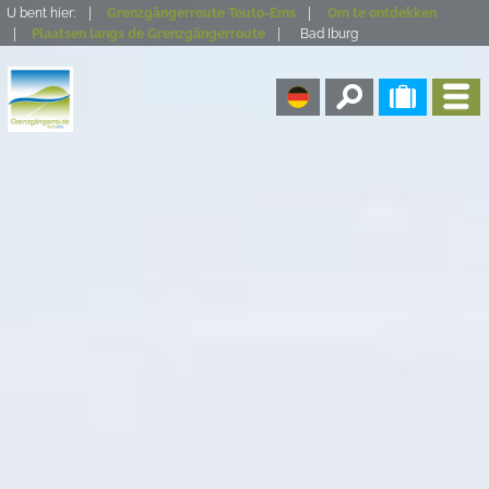
U bent hier:
Grenzgängerroute Teuto-Ems
Om te ontdekken
Plaatsen langs de Grenzgängerroute
Bad Iburg