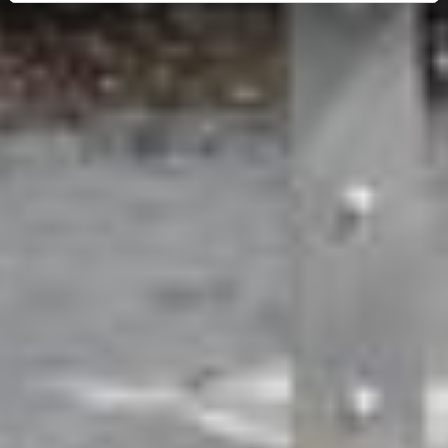
op "Selectie handmatig instellen", stemt u er ook mee in
dat uw gegevens in de VS worden verwerkt in
overeenstemming met Art. 49 (1) zin 1 lit. a DSGVO. De
VS zijn door het Europees Hof van Justitie beoordeeld
als een land met een ontoereikend niveau van
gegevensbescherming volgens EU-normen. In het
bijzonder bestaat het risico dat uw gegevens door de
Amerikaanse autoriteiten worden verwerkt voor controle-
en toezichtdoeleinden, mogelijk ook zonder enig
rechtsmiddel. Indien u op "Selectie handmatig instellen"
klikt en geen van de keuzevakken (voorkeuren,
statistieken of marketing) hebt geselecteerd, zal de
hierboven beschreven overdracht niet plaatsvinden. Voor
meer informatie, zie onze privacyverklaring.
We geven u hier graag meer gedetailleerde informatie:
Privacybeleid
|
Impressum