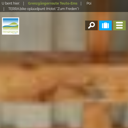
U bent hier:
Grenzgängerroute Teuto-Ems
Poi
TERRA.bike oplaadpunt (Hotel "Zum Freden")