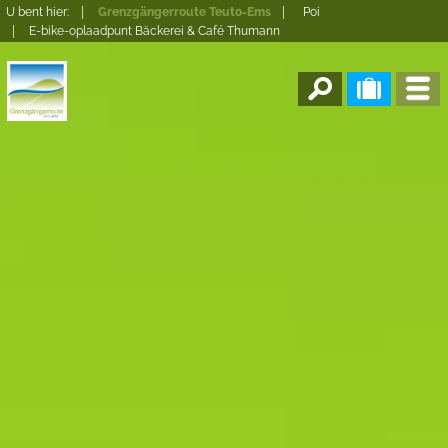
U bent hier:
Grenzgängerroute Teuto-Ems
Poi
E-bike-oplaadpunt Bäckerei & Café Thumann