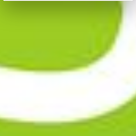
op "Selectie handmatig instellen", stemt u er ook mee in
dat uw gegevens in de VS worden verwerkt in
overeenstemming met Art. 49 (1) zin 1 lit. a DSGVO. De
VS zijn door het Europees Hof van Justitie beoordeeld
als een land met een ontoereikend niveau van
gegevensbescherming volgens EU-normen. In het
bijzonder bestaat het risico dat uw gegevens door de
Amerikaanse autoriteiten worden verwerkt voor controle-
en toezichtdoeleinden, mogelijk ook zonder enig
rechtsmiddel. Indien u op "Selectie handmatig instellen"
klikt en geen van de keuzevakken (voorkeuren,
statistieken of marketing) hebt geselecteerd, zal de
hierboven beschreven overdracht niet plaatsvinden. Voor
meer informatie, zie onze privacyverklaring.
We geven u hier graag meer gedetailleerde informatie:
Privacybeleid
|
Impressum