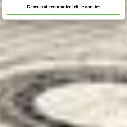
Gebruik alleen noodzakelijke cookies
"Accepteer graag alle" of door „Voorkeuren“,
„Statistieken“ of „Marketing“ aan te vinken en te klikken
op "Selectie handmatig instellen", stemt u er ook mee in
dat uw gegevens in de VS worden verwerkt in
overeenstemming met Art. 49 (1) zin 1 lit. a DSGVO. De
VS zijn door het Europees Hof van Justitie beoordeeld
als een land met een ontoereikend niveau van
gegevensbescherming volgens EU-normen. In het
bijzonder bestaat het risico dat uw gegevens door de
Amerikaanse autoriteiten worden verwerkt voor controle-
en toezichtdoeleinden, mogelijk ook zonder enig
rechtsmiddel. Indien u op "Selectie handmatig instellen"
klikt en geen van de keuzevakken (voorkeuren,
statistieken of marketing) hebt geselecteerd, zal de
hierboven beschreven overdracht niet plaatsvinden. Voor
meer informatie, zie onze privacyverklaring.
We geven u hier graag meer gedetailleerde informatie: