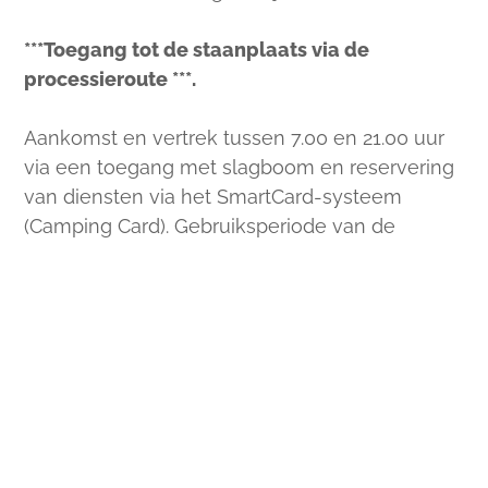
***Toegang tot de staanplaats via de
processieroute ***.
Aankomst en vertrek tussen 7.00 en 21.00 uur
via een toegang met slagboom en reservering
van diensten via het SmartCard-systeem
(Camping Card). Gebruiksperiode van de
staanplaats: 3 dagen (verlenging mogelijk in
overleg met SoleVital).
Houd er rekening mee
dat SoleVital op de
volgende feestdagen gesloten
is en dat de
sanitaire voorzieningen op deze dagen niet
beschikbaar zijn: Nieuwjaarsdag - gesloten,
Goede Vrijdag - gesloten, Paaszondag -