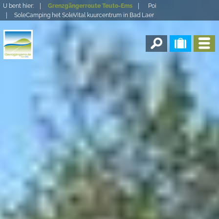
U bent hier:
Grenzgängerroute Teuto-Ems
Poi
SoleCamping het SoleVital kuurcentrum in Bad Laer