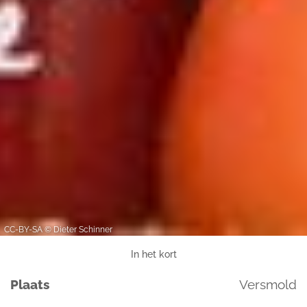
We geven u hier graag meer gedetailleerde informatie:
Privacybeleid
|
Impressum
CC-BY-SA © Dieter Schinner
In het kort
Plaats
Versmold