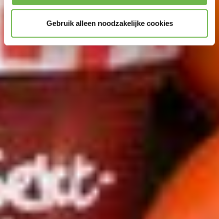
YouTube worden verzameld:
Door te klikken op
Gebruik alleen noodzakelijke cookies
"Accepteer graag alle" of door „Voorkeuren“,
„Statistieken“ of „Marketing“ aan te vinken en te klikken
op "Selectie handmatig instellen", stemt u er ook mee in
dat uw gegevens in de VS worden verwerkt in
overeenstemming met Art. 49 (1) zin 1 lit. a DSGVO. De
VS zijn door het Europees Hof van Justitie beoordeeld
als een land met een ontoereikend niveau van
gegevensbescherming volgens EU-normen. In het
bijzonder bestaat het risico dat uw gegevens door de
Amerikaanse autoriteiten worden verwerkt voor controle-
en toezichtdoeleinden, mogelijk ook zonder enig
rechtsmiddel. Indien u op "Selectie handmatig instellen"
klikt en geen van de keuzevakken (voorkeuren,
statistieken of marketing) hebt geselecteerd, zal de
hierboven beschreven overdracht niet plaatsvinden. Voor
meer informatie, zie onze privacyverklaring.